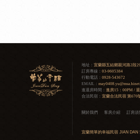
地址：
宜蘭縣五結鄉親河路2段29
訂房專線：
03-9605384
行動電話：
0928-543672
EMAIL：
may0408.yu@msa.hinet.
進退房時間：
進房15：00PM / 
合法民宿：
宜蘭合法民宿 第670
關於我們
客房介紹
訂房須
宜蘭簡單的幸福民宿 JIAN DAN 