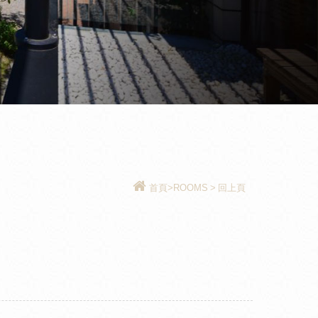
首頁
>ROOMS
>
回上頁