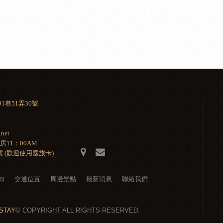
1巷51弄30號
net
退房11：00AM
號 (歡迎使用國旅卡)
知
交通位置
周邊景點
最新消息
聯絡我們
STAY
© COPYRIGHT ALL RIGHTS RESERVED.